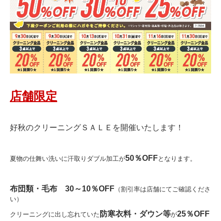
店舗限定
好秋のクリーニングＳＡＬＥを開催いたします！
50％OFF
夏物の仕舞い洗いに汗取りダブル加工が
となります。
布団類・毛布 30～10％OFF
（割引率は店舗にてご確認くださ
い）
防寒衣料・ダウン等
25％OFF
クリーニングに出し忘れていた
が