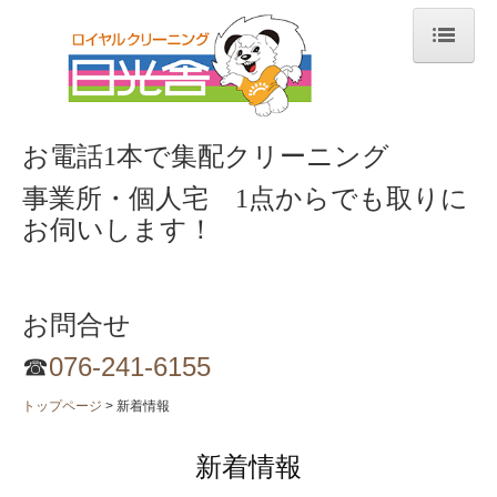
トップページ
高品質の追求
お電話1本で集配クリーニング
クリーニングのご案内
事業所・個人宅 1点からでも取りに
お伺いします！
営業品目
顧客サービス
お問合せ
集配サービス
☎
076-241-6155
企業・法人ユニフォーム
トップページ
新着情報
商品事業部
新着情報
ECOMAX -エコマックス-