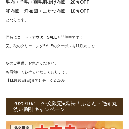
毛布・羊毛・羽毛肌掛け布団 20％OFF
和布団・洋布団・こたつ布団 10％OFF
となります。
同時に
コート・アウターSALE
も開催中です！
又、秋のクリーニングSALEのクーポンも11月末まで‼
冬のご準備、お急ぎください。
各店舗にてお待ちいたしております。
【11月30日(日)
まで】チラシ2-2505
2025/10/1 外交限定●延長！ふとん・毛布丸
洗い割引キャンペーン